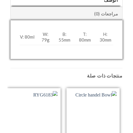
الوصف
مراجعات (0)
W:
B:
T:
H:
V: 80ml
79g
55mm
80mm
30mm
منتجات ذات صلة