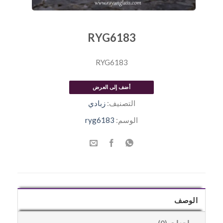
RYG6183
RYG6183
أضف إلى العرض
التصنيف:
زبادي
الوسم:
ryg6183
الوصف
مراجعات (0)