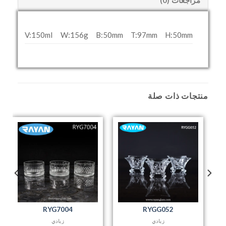
V:150ml
W:156g
B:50mm
T:97mm
H:50mm
منتجات ذات صلة
RYG7004
RYGG052
زبادي
زبادي