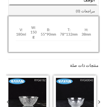
الوصف
مراجعات (0)
W:
V:
B:
T:
H:
150
180ml
55*90mm
78*132mm
38mm
g
منتجات ذات صلة