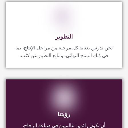
في ذلك المنتج النهائي، ونتابع التطور عن كثب.
رؤيتنا
أن نكون رائدين عالميين في صناعة الزجاج،
معروفين بالابتكار والجودة والاستدامة، مع تقديم
قيمة استثنائية لعملائنا والمساهمة في المجتمعات
التي نخدمها.