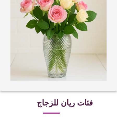
فئات ريان للزجاج