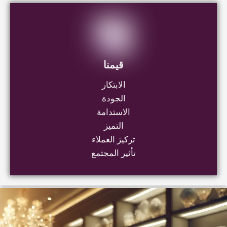
الجودة
الاستدامة
التميز
تركيز العملاء
تأثير المجتمع
تواصل معنا
شيراتون المطار، النزهة، محافظة القاهرة 4471302
+20 111 179 4767